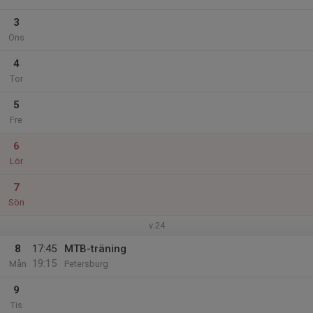
3
Ons
4
Tor
5
Fre
6
Lör
7
Sön
v.24
8
17:45
MTB-träning
19:15
Mån
Petersburg
9
Tis