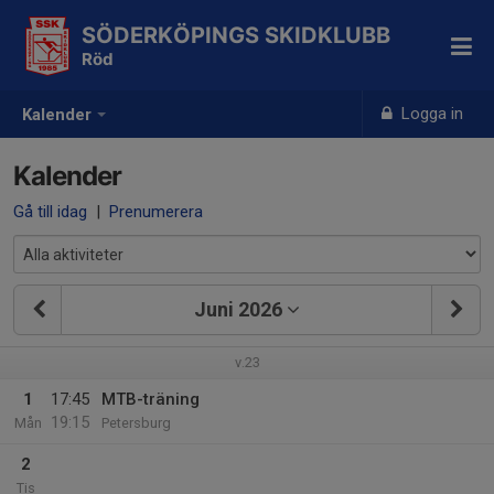
SÖDERKÖPINGS SKIDKLUBB
Röd
Logga in
Kalender
Kalender
Gå till idag
|
Prenumerera
Juni 2026
v.23
1
17:45
MTB-träning
19:15
Mån
Petersburg
2
Tis