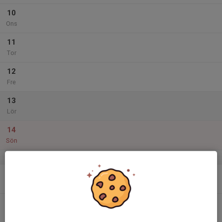
10
Ons
11
Tor
12
Fre
13
Lör
14
Sön
v.25
15
17:45
MTB-träning
19:15
Mån
Petersburg
16
Tis