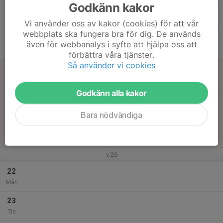
Godkänn kakor
17
Ons
Vi använder oss av kakor (cookies) för att vår
webbplats ska fungera bra för dig. De används
18
även för webbanalys i syfte att hjälpa oss att
Tor
förbättra våra tjänster.
Så använder vi cookies
19
Fre
Godkänn alla kakor
20
Lör
Bara nödvändiga
21
Sön
v.26
22
Mån
23
Tis