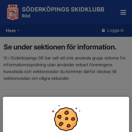
SÖDERKÖPINGS SKIDKLUBB
Röd
Logga in
Hem
Se under sektionen för information.
Vi i Söderköpings SK har valt att inte använda grupp sidorna för
informationsspridning utan använder enbart föreningens
huvudsida och sektionssidor du kommer därför skickas till
sektionssidan om några sekunder.
Kommande aktiviteter
Inga aktiviteter inbokade