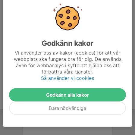
– En fungerande cykel
– Ett gott humör!
Vi samlas kl. 17.50 för närvarokoll och gruppindelning,
beroende på hur många cyklister och ledare som deltar.
Godkänn kakor
Meddela gärna senast kl. 16.00 samma dag om du
kommer eller inte, så att vi kan planera grupperna på
Vi använder oss av kakor (cookies) för att vår
webbplats ska fungera bra för dig. De används
bästa sätt.
även för webbanalys i syfte att hjälpa oss att
förbättra våra tjänster.
Så använder vi cookies
Godkänn alla kakor
Bara nödvändiga