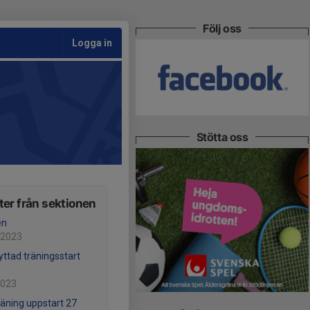
Följ oss
Logga in
Stötta oss
er från sektionen
en
 2023
yttad träningsstart
2023
äning uppstart 27