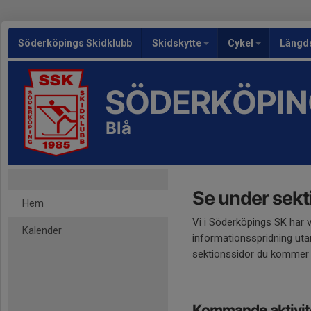
Söderköpings Skidklubb
Skidskytte
Cykel
Längd
SÖDERKÖPIN
Blå
Se under sekt
Hem
Vi i Söderköpings SK har v
Kalender
informationsspridning ut
sektionssidor du kommer d
Kommande aktivit