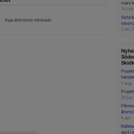
mars k
16 feb
Sista 
Inga aktiviteter inbokade
säson
3 okt 
Nyhet
Söde
Skid
Projek
händer
5 aug
Projek
24 jun
Påminn
årsmö
6 apr
Kallels
april 