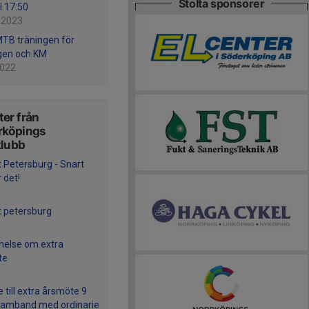
Stolta sponsorer
l 17:50
 2023
MTB träningen för
gen och KM
2022
er från
rköpings
klubb
t Petersburg - Snart
 det!
t petersburg
else om extra
te
e till extra årsmöte 9
i samband med ordinarie