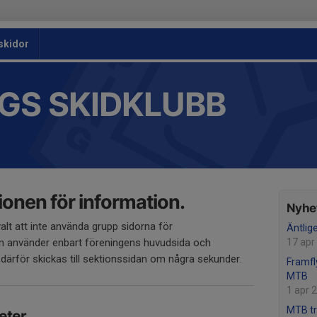
skidor
GS SKIDKLUBB
ionen för information.
Nyhet
alt att inte använda grupp sidorna för
Äntlig
an använder enbart föreningens huvudsida och
17 apr
ärför skickas till sektionssidan om några sekunder.
Framfl
MTB
1 apr 
MTB tr
eter