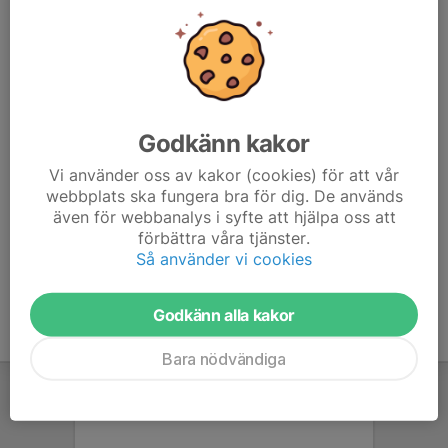
– En fungerande cykel
– Ett gott humör!
Vi samlas kl. 17.50 för närvarokoll och gruppindelning,
beroende på hur många cyklister och ledare som deltar.
Godkänn kakor
Meddela gärna senast kl. 16.00 samma dag om du
kommer eller inte, så att vi kan planera grupperna på
Vi använder oss av kakor (cookies) för att vår
webbplats ska fungera bra för dig. De används
bästa sätt.
även för webbanalys i syfte att hjälpa oss att
förbättra våra tjänster.
Så använder vi cookies
Godkänn alla kakor
Bara nödvändiga