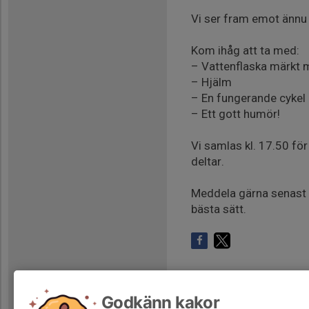
Vi ser fram emot ännu 
Kom ihåg att ta med:
– Vattenflaska märkt m
– Hjälm
– En fungerande cykel
– Ett gott humör!
Vi samlas kl. 17.50 fö
deltar.
Meddela gärna senast k
bästa sätt.
Godkänn kakor