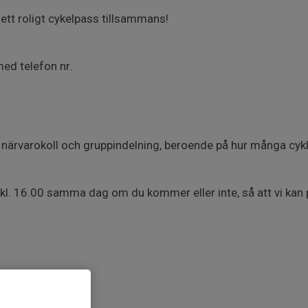
ett roligt cykelpass tillsammans!
ed telefon nr.
r närvarokoll och gruppindelning, beroende på hur många cyk
l. 16.00 samma dag om du kommer eller inte, så att vi kan 