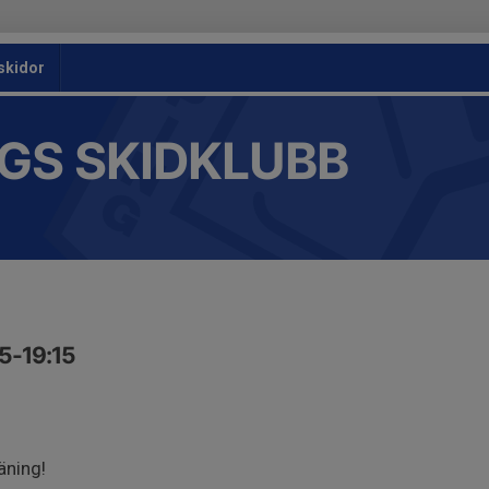
skidor
GS SKIDKLUBB
45-19:15
äning!