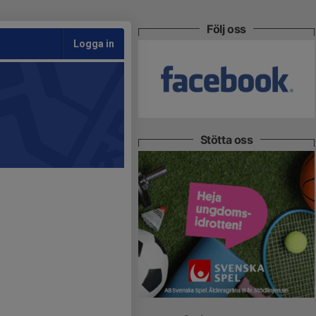
Följ oss
Logga in
Stötta oss