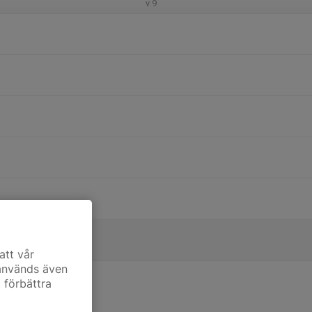
v.9
att vår
 används även
t förbättra