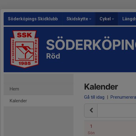
Söderköpings Skidklubb
Skidskytte
Cykel
Längd
SÖDERKÖPIN
Röd
Kalender
Hem
Gå till idag
|
Prenumerer
Kalender
1
Sön