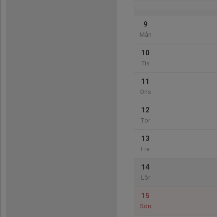
9
Mån
10
Tis
11
Ons
12
Tor
13
Fre
14
Lör
15
Sön