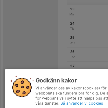
23
Mån
24
Tis
25
Ons
26
Tor
27
Fre
Godkänn kakor
28
Lör
Vi använder oss av kakor (cookies) för 
webbplats ska fungera bra för dig. De
för webbanalys i syfte att hjälpa oss at
våra tjänster.
Så använder vi cookies