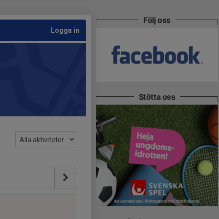
Följ oss
Logga in
Stötta oss