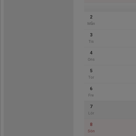
2
Mån
3
Tis
4
Ons
5
Tor
6
Fre
7
Lör
8
Sön