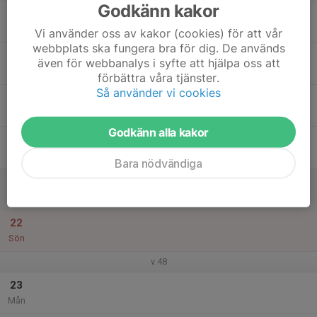
Godkänn kakor
17
Tis
Vi använder oss av kakor (cookies) för att vår
webbplats ska fungera bra för dig. De används
18
även för webbanalys i syfte att hjälpa oss att
Ons
förbättra våra tjänster.
Så använder vi cookies
19
Tor
Godkänn alla kakor
20
Fre
Bara nödvändiga
21
Lör
22
Sön
v.48
23
Mån