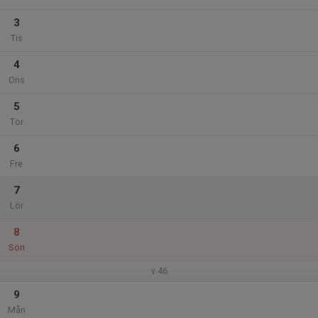
3
Tis
4
Ons
5
Tor
6
Fre
7
Lör
8
Sön
v.46
9
Mån