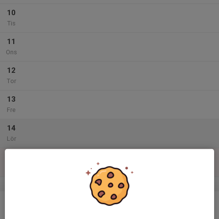
10
Tis
11
Ons
12
Tor
13
Fre
14
Lör
15
Sön
v.47
16
Mån