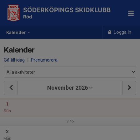
SÖDERKÖPINGS SKIDKLUBB
Röd
Logga in
Kalender
Kalender
Gå till idag
|
Prenumerera
November 2026
1
Sön
v.45
2
Mån