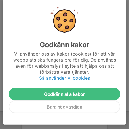
Styrelsesuppleanter:
Björn Rydberg
Olle Rothman (Ungdomsrepresentant)
Albin Olofsson (Ungdomsrepresentant)
Valberedning:
Fredrik Andersson
Godkänn kakor
Magnus Arnesson
Vi använder oss av kakor (cookies) för att vår
-
webbplats ska fungera bra för dig. De används
Stöttande roller till styrelsen:
även för webbanalys i syfte att hjälpa oss att
förbättra våra tjänster.
Magnus Ringqvist, ej medlem i styrelsen
Så använder vi cookies
Vimol Andersson, ej medlem i styrelsen
Godkänn alla kakor
Bara nödvändiga