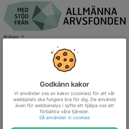
Äntligen...!!
Nu är vi i slutfasen ..på allt administrativt jobb innan grävskopor
kommer och vi realiserar Projekt Petersburg!
Vi är stolta över att vi kommit så här långt och genom och över
alla hinder.
Jag vill redan nu...
Läs mer
Godkänn kakor
Vi använder oss av kakor (cookies) för att vår
Påminnelse om extra årsmöte
webbplats ska fungera bra för dig. De används
även för webbanalys i syfte att hjälpa oss att
6 apr, 21:47
förbättra våra tjänster.
Hej
Så använder vi cookies
Jag påminner all medlemmar om extra årsmöte i
Petersburgsstugan 9 april kl 18:00. Kallelse och dagordning har