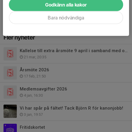
Godkänn alla kakor
tidigare skickats och annonserats här på hemdidan.
Direkt efter årsmötet genomförs ett sedvanligt...
Bara nödvändiga
Läs mer
Fler nyheter
Kallelse till extra årsmöte 9 april i samband med ordinarie styrelsemöte
21 mar, 20:35
Årsmöte 2026
17 feb, 21:50
Medlemsavgifter 2026
4 jan, 16:30
Vi har spår på fältet! Tack Björn R för kanonjobb!
3 jan, 19:57
Fritidskortet