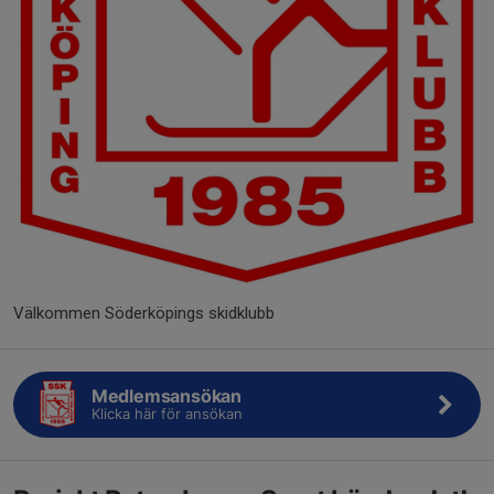
Välkommen Söderköpings skidklubb
Medlemsansökan
Klicka här för ansökan