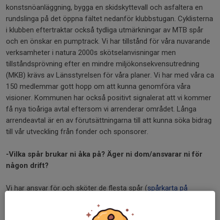
konstsnöanläggning, bygga en skidskyttevall och asfaltera en
rundslinga på det öppna fältet nedanför klubbstugan. Cyklisterna
i klubben eftertraktar också tydliga utmärkningar av MTB spår
och en önskar en pumptrack. Vi har tillstånd för våra nuvarande
verksamheter i natura 2000s skötselanvisningar men
tillståndsprövning efter en mindre miljökonsekvensutredning
(MKB) krävs av Länsstyrelsen för våra planer. Vi har med våra ca
150 medlemmar gott hopp om att kunna genomföra våra
visioner. Kommunen har också positivt signalerat att vi kommer
få nya tioåriga avtal eftersom vi arrenderar området. Långa
arrendeavtal är en av förutsättningarna till att kunna söka bidrag
till vår utveckling från fonder och sponsorer.
-Vilka spår brukar ni åka på? Äger ni dom/ansvarar ni för
någon drift?
Vi har ansvar för och sköter de flesta spår (
spårkarta på
Söderköpings kommuns hemsida
) på reservatet. Mycket pyssel
med flisning och röjning av spåren sköts ideellt av klubbens