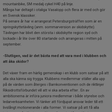
mountainbike, SM medalj cykel H40 på linje.
Många har deltagit i otaliga Vasalopp och flera är med och gör
en Svensk klassiker.
På senare år har vi arrangerat Petersburgsträffen som är en
springskyttetävling (anm. sommarversion av skidskytte).
Tävlingen har blivit den största i skidskytte region syd och
lockade i år lite över 80 startande och arrangeras i mitten på
september.
-Slutligen, vad är det bästa med att vara med i klubben och
att åka skidor?
Det växer fram en härlig gemenskap i en klubb som satsar på att
alla ska känna sig trygga. Klubbens medlemmar ställer alla upp
på de värden som återges i Barnkonventionen och de riktlinjer
Riksidrottsförbundet vill att vi ska arbeta efter.. En av
ambitionerna är införa juniora medlemmar i både styrelse och
ledarverksamheten. Vi tänker att fördjupat ansvar leder till ett
livslångt motionerande i alla former. Vi satsar på att få alla