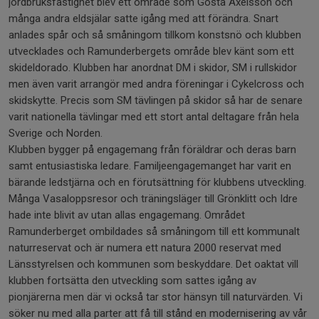
jordbruksfastighet blev ett område som Gösta Axelsson och
många andra eldsjälar satte igång med att förändra. Snart
anlades spår och så småningom tillkom konstsnö och klubben
utvecklades och Ramunderbergets område blev känt som ett
skideldorado. Klubben har anordnat DM i skidor, SM i rullskidor
men även varit arrangör med andra föreningar i Cykelcross och
skidskytte. Precis som SM tävlingen på skidor så har de senare
varit nationella tävlingar med ett stort antal deltagare från hela
Sverige och Norden.
Klubben bygger på engagemang från föräldrar och deras barn
samt entusiastiska ledare. Familjeengagemanget har varit en
bärande ledstjärna och en förutsättning för klubbens utveckling.
Många Vasaloppsresor och träningsläger till Grönklitt och Idre
hade inte blivit av utan allas engagemang. Området
Ramunderberget ombildades så småningom till ett kommunalt
naturreservat och är numera ett natura 2000 reservat med
Länsstyrelsen och kommunen som beskyddare. Det oaktat vill
klubben fortsätta den utveckling som sattes igång av
pionjärerna men där vi också tar stor hänsyn till naturvärden. Vi
söker nu med alla parter att få till stånd en modernisering av vår