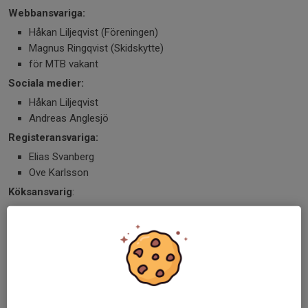
Webbansvariga:
Håkan Liljeqvist (Föreningen)
Magnus Ringqvist (Skidskytte)
för MTB vakant
Sociala medier:
Håkan Liljeqvist
Andreas Anglesjö
Registeransvariga:
Elias Svanberg
Ove Karlsson
Köksansvarig
:
Vakant
Bokningsansvarig:
Andreas Anglesjö
Lokaler:
Boris Karlsson
Nyckelhantering: