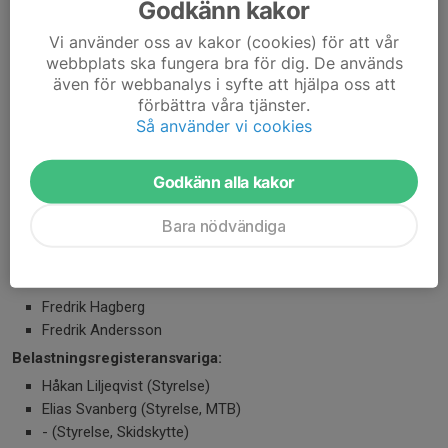
Godkänn kakor
Elias Svanberg
Vi använder oss av kakor (cookies) för att vår
Samordnande kontakter
:
webbplats ska fungera bra för dig. De används
även för webbanalys i syfte att hjälpa oss att
Håkan Liljeqvist
förbättra våra tjänster.
Tävlingssamordnare:
Så använder vi cookies
Styrelsen
Skidspår:
Godkänn alla kakor
Björn Rydberg
MTB-spår:
Bara nödvändiga
MTB sektionen
Maskinpark:
Fredrik Hagberg
Fredrik Andersson
Belastningsregisteransvariga:
Håkan Liljeqvist (Styrelse)
Elias Svanberg (Styrelse, MTB)
- (Styrelse, Skidskytte)