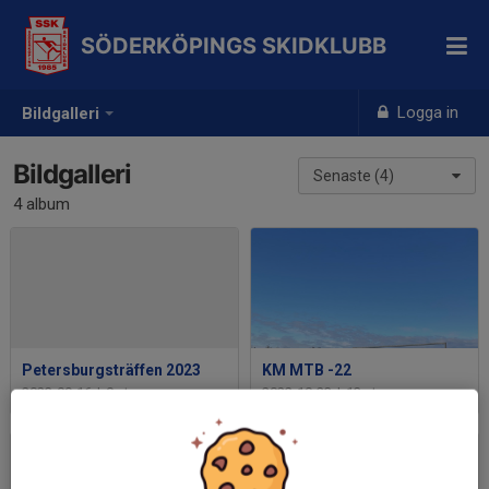
SÖDERKÖPINGS SKIDKLUBB
Logga in
Bildgalleri
Bildgalleri
Senaste (4)
4 album
Petersburgsträffen 2023
KM MTB -22
2023-09-16
|
0 st
2022-10-23
|
13 st