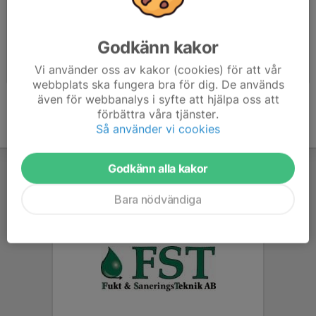
Godkänn kakor
MTB läger Trosa september -22
Petersburgsträffen 2018
Vi använder oss av kakor (cookies) för att vår
2022-09-10
|
12 st
2018-09-23
|
83 st
webbplats ska fungera bra för dig. De används
även för webbanalys i syfte att hjälpa oss att
förbättra våra tjänster.
Så använder vi cookies
Godkänn alla kakor
Bara nödvändiga