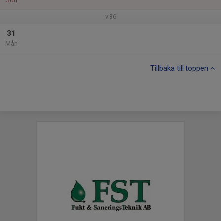
Sön
v.36
31
Mån
Tillbaka till toppen