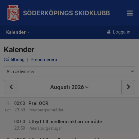
SÖDERKÖPINGS SKIDKLUBB
Logga in
Kalender
Kalender
Gå till idag
|
Prenumerera
Augusti 2026
1
00:00
Prel.OCR
23:59
Lör
Peterburgsområdet
00:00
Uthyrt till medlem inkl arr område
23:59
Petersburgsstugan