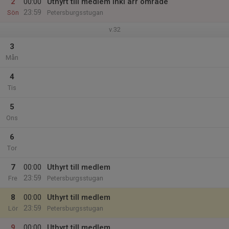
2
00:00
Uthyrt till medlem inkl arr område
23:59
Sön
Petersburgsstugan
v.32
3
Mån
4
Tis
5
Ons
6
Tor
7
00:00
Uthyrt till medlem
23:59
Fre
Petersburgsstugan
8
00:00
Uthyrt till medlem
23:59
Lör
Petersburgsstugan
9
00:00
Uthyrt till medlem