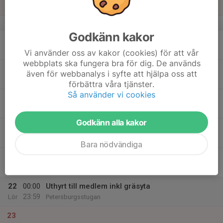
23:59
Sön
Petersburgsstugan
v.34
Godkänn kakor
17
Mån
Vi använder oss av kakor (cookies) för att vår
webbplats ska fungera bra för dig. De används
18
även för webbanalys i syfte att hjälpa oss att
Tis
förbättra våra tjänster.
Så använder vi cookies
19
08:00
Uthyrt till medlem
13:00
Ons
Petersburgsstugan
Godkänn alla kakor
20
Tor
Bara nödvändiga
21
Fre
22
00:00
Uthyrt till medlem inkl gräsyta
23:59
Lör
Petersburgsstugan
23