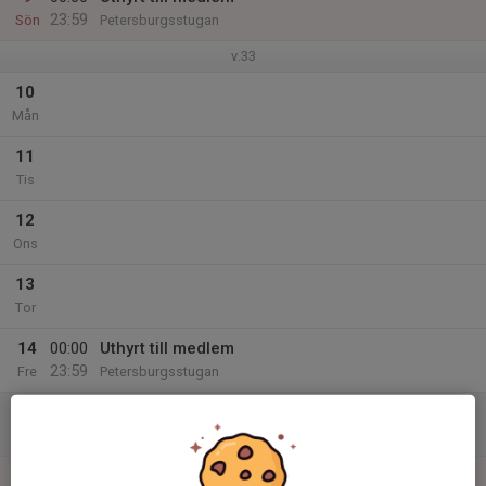
23:59
Sön
Petersburgsstugan
v.33
10
Mån
11
Tis
12
Ons
13
Tor
14
00:00
Uthyrt till medlem
23:59
Fre
Petersburgsstugan
15
00:00
Uthyrt till medlem
23:59
Lör
Petersburgsstugan
16
00:00
Uthyrt till medlem