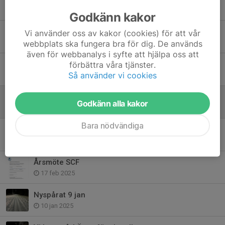
26 nov 2025
Godkänn kakor
Höstterminens träningsavgift.
Vi använder oss av kakor (cookies) för att vår
webbplats ska fungera bra för dig. De används
15 aug 2025
även för webbanalys i syfte att hjälpa oss att
förbättra våra tjänster.
Ny sidor på hemsidan
Så använder vi cookies
15 mar 2025
Inbjudan till Kimstadloppet 8 mars
Godkänn alla kakor
2 mar 2025
Bara nödvändiga
Årsmöte 12 mars år 2025 kl 18:00 i Petersburgsstugan
19 feb 2025
Årsmöte SCF
17 feb 2025
Nyspårat 9 jan
10 jan 2025