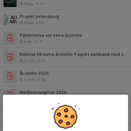
5 aug, 16:39
Projekt petersburg
24 jun, 14:31
Påminnelse om extra årsmöte
6 apr, 21:47
Kallelse till extra årsmöte 9 april i samband med ordinarie styrelsemöte
21 mar, 20:35
Årsmöte 2026
17 feb, 21:50
Medlemsavgifter 2026
4 jan, 16:30
Vi har spår på fältet! Tack Björn R för kanonjobb!
3 jan, 19:57
Fritidskortet