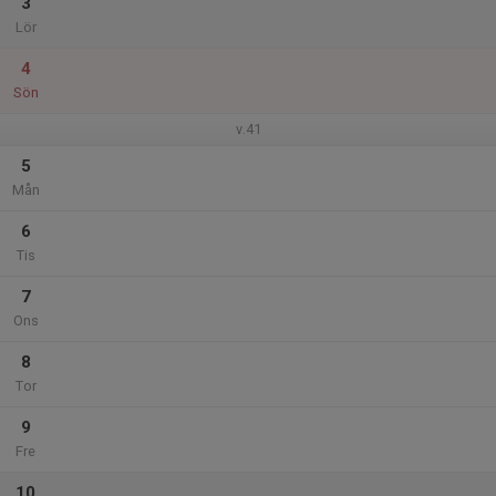
3
Lör
4
Sön
v.41
5
Mån
6
Tis
7
Ons
8
Tor
9
Fre
10