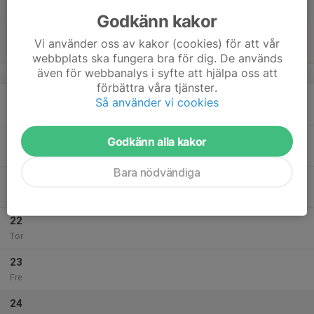
Lör
Godkänn kakor
18
Vi använder oss av kakor (cookies) för att vår
Sön
webbplats ska fungera bra för dig. De används
även för webbanalys i syfte att hjälpa oss att
v.43
förbättra våra tjänster.
19
Så använder vi cookies
Mån
20
Godkänn alla kakor
Tis
Bara nödvändiga
21
Ons
22
Tor
23
Fre
24