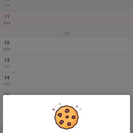
Lör
11
Sön
v.42
12
Mån
13
Tis
14
Ons
15
Tor
16
Fre
17