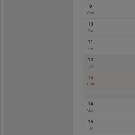
9
Ons
10
Tor
11
Fre
12
Lör
13
Sön
14
Mån
15
Tis