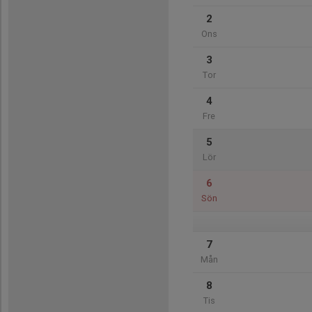
2
Ons
3
Tor
4
Fre
5
Lör
6
Sön
7
Mån
8
Tis