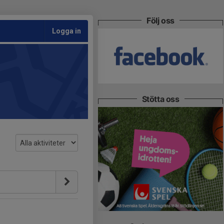
Följ oss
Logga in
Stötta oss