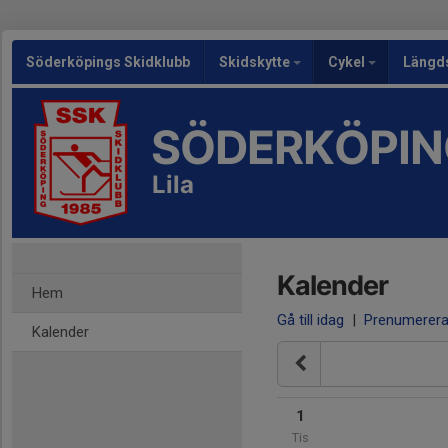
Söderköpings Skidklubb
Skidskytte
Cykel
Längd
SÖDERKÖPIN
Lila
Kalender
Hem
Gå till idag
|
Prenumerer
Kalender
1
Tis