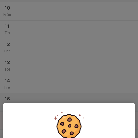
10
Mån
11
Tis
12
Ons
13
Tor
14
Fre
15
Lör
16
Sön
v.34