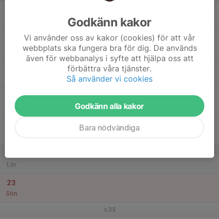
17
Godkänn kakor
Mån
Vi använder oss av kakor (cookies) för att vår
18
webbplats ska fungera bra för dig. De används
Tis
även för webbanalys i syfte att hjälpa oss att
19
förbättra våra tjänster.
Så använder vi cookies
Ons
20
Godkänn alla kakor
Tor
21
Bara nödvändiga
Fre
22
Lör
23
Sön
v.35