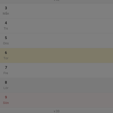
3
Mån
4
Tis
5
Ons
6
Tor
7
Fre
8
Lör
9
Sön
v.33