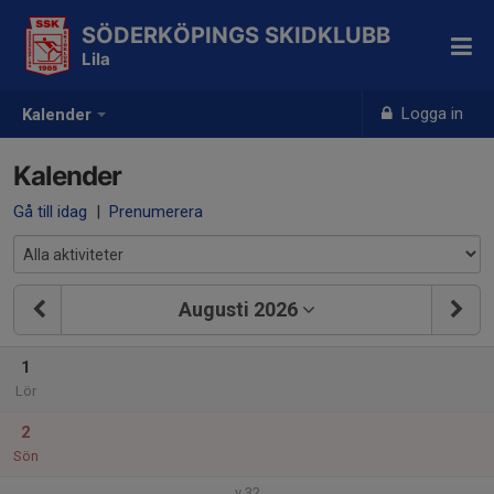
SÖDERKÖPINGS SKIDKLUBB
Lila
Logga in
Kalender
Kalender
Gå till idag
|
Prenumerera
Augusti 2026
1
Lör
2
Sön
v.32