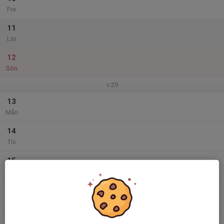
Fre
11
Lör
12
Sön
v.29
13
Mån
14
Tis
15
Ons
16
Tor
17