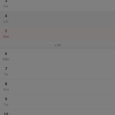
3
Fre
4
Lör
5
Sön
v.28
6
Mån
7
Tis
8
Ons
9
Tor
10