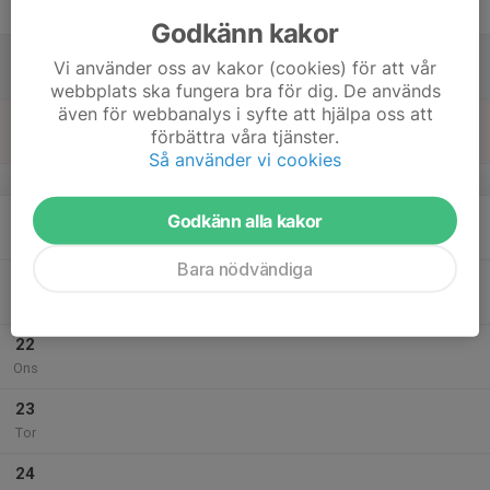
Fre
Godkänn kakor
18
Vi använder oss av kakor (cookies) för att vår
Lör
webbplats ska fungera bra för dig. De används
även för webbanalys i syfte att hjälpa oss att
19
förbättra våra tjänster.
Sön
Så använder vi cookies
v.30
20
Godkänn alla kakor
Mån
Bara nödvändiga
21
Tis
22
Ons
23
Tor
24