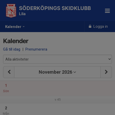
SÖDERKÖPINGS SKIDKLUBB
Lila
Logga in
Kalender
Kalender
Gå till idag
|
Prenumerera
November 2026
1
Sön
v.45
2
Mån