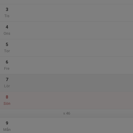
3
Tis
4
Ons
5
Tor
6
Fre
7
Lör
8
Sön
v.46
9
Mån