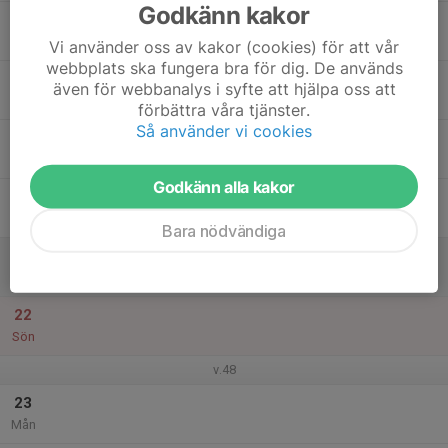
Godkänn kakor
17
Tis
Vi använder oss av kakor (cookies) för att vår
webbplats ska fungera bra för dig. De används
18
även för webbanalys i syfte att hjälpa oss att
Ons
förbättra våra tjänster.
Så använder vi cookies
19
Tor
Godkänn alla kakor
20
Fre
Bara nödvändiga
21
Lör
22
Sön
v.48
23
Mån