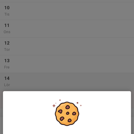
10
Tis
11
Ons
12
Tor
13
Fre
14
Lör
15
Sön
v.47
16
Mån