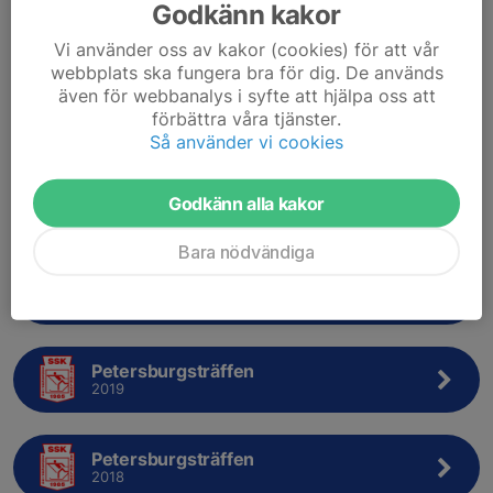
Godkänn kakor
Petersburgsträffen
2025
Vi använder oss av kakor (cookies) för att vår
webbplats ska fungera bra för dig. De används
även för webbanalys i syfte att hjälpa oss att
Petersburgsträffen
förbättra våra tjänster.
2023
Så använder vi cookies
Petersburgsträffen
Godkänn alla kakor
2022
Bara nödvändiga
Petersburgsträffen
2021
Petersburgsträffen
2019
Petersburgsträffen
2018