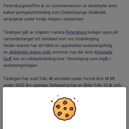
Petersburgsträffen är en sommarversion av skidskytte även
kallad springskyttetävling som Söderköpings Skidklubb
arrangerar under tredje helgen i september.
Tävlingen går av stapeln i vackra
Petersburg
beläget uppe på
ramunderberget ett stenkast norr om Söderköping.
Sedan starten har det blivit en uppskattad avslutningshelg
av
skidskytte region syds
sommar cup där även
Kimstads
GoIF
kör en rullskyttetävling inne i Norrköping som ingår i
avslutningshelgen.
Tävlingen har vuxit från 48 anmälda under första året till 88
under 2022 års upplaga. Deltagarna har en ålder från 10 år och
uppåt i tävlingsklasserna med en distans på 1,5 km (3x500m) till
4,5 km (3x1500m) beroende av klass.
Banorna
är varierande på
gräsyta till skogsstigar.
Nedan hittar ni direktlänkar till tävlingarna som har arrangerats.