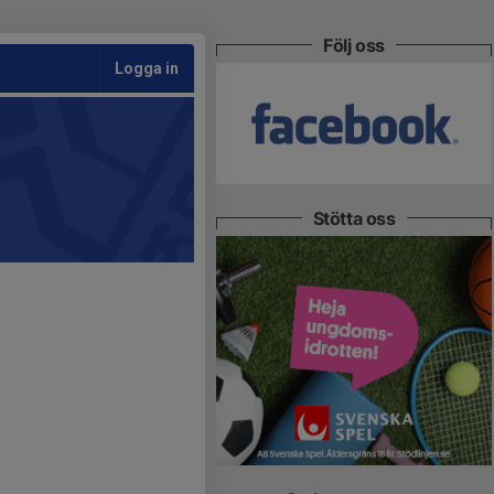
Följ oss
Logga in
Stötta oss