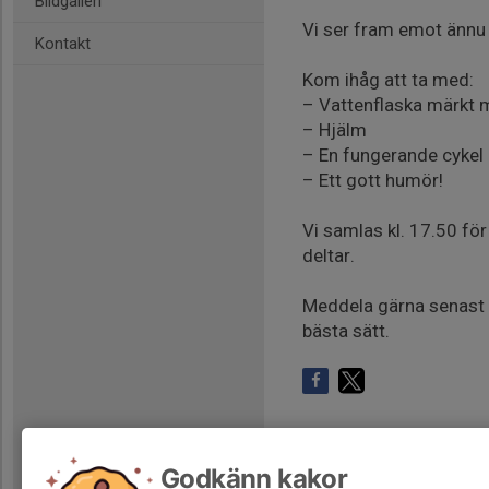
Bildgalleri
Vi ser fram emot ännu 
Kontakt
Kom ihåg att ta med:
– Vattenflaska märkt m
– Hjälm
– En fungerande cykel
– Ett gott humör!
Vi samlas kl. 17.50 fö
deltar.
Meddela gärna senast k
bästa sätt.
Godkänn kakor