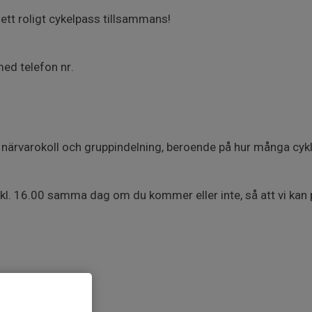
ett roligt cykelpass tillsammans!
ed telefon nr.
r närvarokoll och gruppindelning, beroende på hur många cyk
l. 16.00 samma dag om du kommer eller inte, så att vi kan 