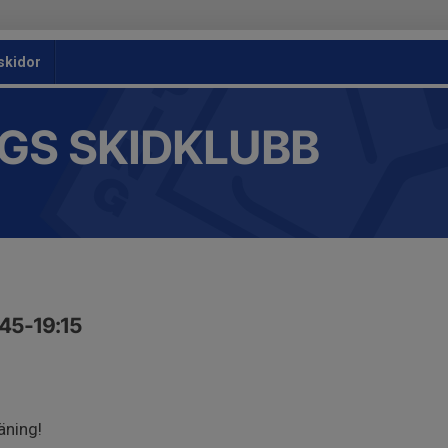
skidor
GS SKIDKLUBB
:45-19:15
äning!