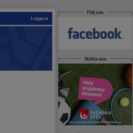
Följ oss
Logga in
Stötta oss